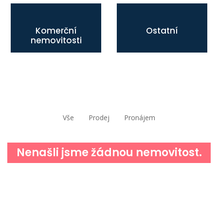
Komerční
Ostatní
nemovitosti
Vše
Prodej
Pronájem
Nenašli jsme žádnou nemovitost.