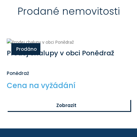
Prodané nemovitosti
Prodáno
Prodej chalupy v obci Ponědraž
Ponědraž
Cena na vyžádání
Zobrazit
$