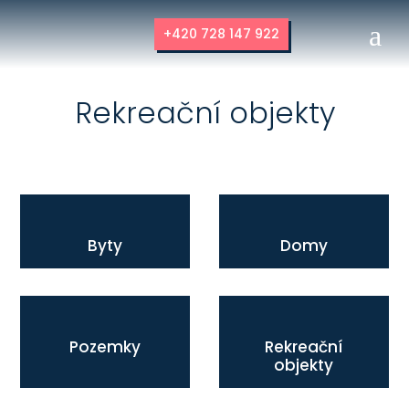
a
+420 728 147 922
Rekreační objekty
Byty
Domy
Pozemky
Rekreační
objekty