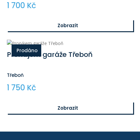
1 700 Kč
Zobrazit
$
Prodáno
Pronájem garáže Třeboň
Třeboň
1 750 Kč
Zobrazit
$