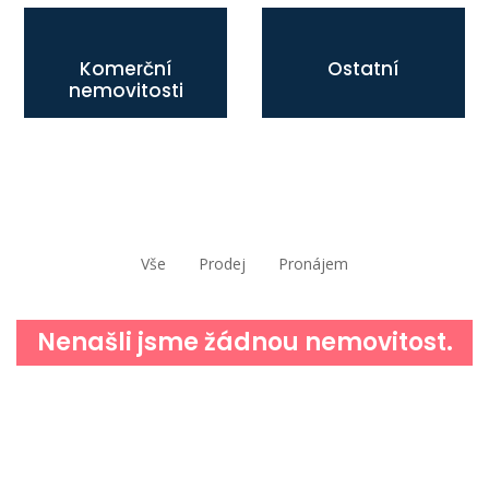
Komerční
Ostatní
nemovitosti
Vše
Prodej
Pronájem
Nenašli jsme žádnou nemovitost.