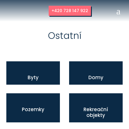
a
+420 728 147 922
Ostatní
Byty
Domy
Pozemky
Rekreační
objekty