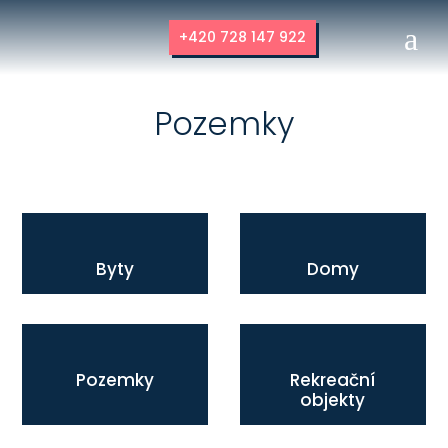
a
+420 728 147 922
Pozemky
Byty
Domy
Pozemky
Rekreační
objekty